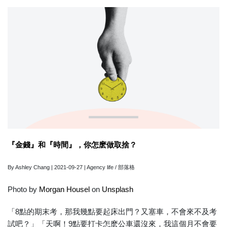
豐盛的人吧！
p.s.
別忘了也要擁抱並且享受那些所謂的負面情
怕，雖然認同「正向思考」的概念，但卻很難切身體會並加以
緒和負能量哦
實現。隨著越來越熟悉工作生態之後，其實也慢慢發現很多時
候都只是在自己嚇自己，只要靜下心來並跟著主管們的指導，
最後，在此引用一下康永老師的哲言，「一味的追求快樂這件
最後都可以一步步完成。而透過近期的一次停電體悟中，我才
事情，其實讓人疲倦已極，而且不持久。一個快樂只會帶來下
徹底體驗「正向思考」帶來的力量。
一個更大的對快樂的渴望而已。那是一個沒完沒了的追求。」
其實快樂不是那麼重要，重要的是平靜和喜悅，而那是發自內
前一陣子由於台北下了超大豪雨，導致住家附近淹水，變電箱
心且持久的。
因而故障引發區域停電，因為疫情而
WFH
的我面臨筆電和手機
皆瀕臨沒電的窘境，我趕緊將手邊還沒完成的工作光速存檔，
然後告知同事們我今天可能會消失一陣子。正當我一邊為因停
電而
delay
的工作進度以及種種停電將為生活帶來的不便而懊惱
~
以上文章屬作者個人意見，不代表盛思整合傳播顧問集團立場
時，看到
Shannon
回覆我：「剛好可以吃燭光晚餐，感覺好浪漫
~
『金錢』和『時間』，你怎麽做取捨？
啊～」。充斥整條巷子來自左鄰右舍的抱怨聲，剛好與這句話
形成了莫大對比，原來看事情的角度一轉，心境就全然不同
By Ashley Chang | 2021-09-27 | Agency life / 部落格
了，看似造成許多不便的停電夜晚，透過「正面思考」，瞬間
化為充滿驚喜與浪漫的一晚。
Photo by
Morgan Housel
on
Unsplash
透過這次停電體悟，我才切身體認到正面思考的力量，不論是
「
8
點的期末考，那我幾點要起床出門？又塞車，不會來不及考
生活或是職場中，遇到挑戰難免覺得害怕是正常的，但與其一
試吧？」「天啊！
9
點要打卡怎麽公車還沒來，我這個月不會要