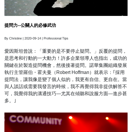
~
以上文章屬作者個人意見，不代表盛思整合傳播顧問集團立場
首先，我認為這系列廣告能引起大眾共鳴的原因之一在於
~
「鬼」挑的非常好，三則廣告分別為「魔神仔、紅衣女子、水
鬼」，皆為符合台灣人心目中對「鬼」的典型印象，此外，與
提問力--公關人的必修武功
鬼對談的內容相當接地氣，像是問魔神仔祭拜香蕉、李子、水
梨真的會『招祢來』嗎？或是問水鬼是否真會抓交替等等，相
By Christine | 2020-09-14 | Professional Tips
當貼近台灣的民間習俗。
愛因斯坦曾說：「重要的是不要停止疑問。」反覆的提問，
2.
扭轉嚴肅、可怕的好兄弟形象
是思考和行動的一大動力！許多企業領導人也指出，成功的
關鍵在於製造提問機會，然後接著提問。諾華集團組織發展
鬼神總是令人心生畏懼，全聯這系列廣告卻以人鬼對談為主
執行主管羅伯
・
霍夫曼（
Robert Hoffman
）就表示：｢採用
題，安排人類與好兄弟促膝長談，拉近好兄弟與人類的距離。
提問法，讓我像是變了個人似的，我更有自信、更自在。當
在一問一答的廣告中，好兄弟以過來人的身分，為人類對於人
與人談話或需要我發言的時候，我不再覺得我非提供解答不
生、愛情的疑難雜症提供發人深省的見解，好兄弟不再是令人
可，我覺得我的溝通技巧
—
尤其在傾聽和說服方面
—
進步甚
感到害怕的存在，而是人類的好朋友，甚至是人生導師。
多。｣
3.
溫馨而不失幽默
雖然目前已經進入了後疫情時代，許多客戶改變了媒體活動
的型態，像是選擇舉辦虛擬網路媒體活動，由於靠的是網路
這系列廣告營造療癒氛圍，同時也加入了許多幽默的梗，像是
連線，需要許多軟體的設定，很容易造成連線現場端不管是
在魔神仔篇中，同學提出覺得自己很沒存在的煩惱，魔神仔妙